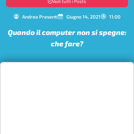
Vedi tutti i Posts
Andrea Presenti
Giugno 14, 2021
11:00
Quando il computer non si spegne:
che fare?