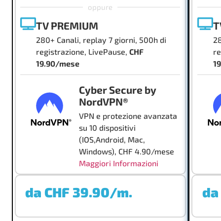
oppure
TV PREMIUM
T
280+ Canali, replay 7 giorni, 500h di
28
registrazione, LivePause,
CHF
re
19.90/mese
1
Cyber Secure by
NordVPN®
VPN e protezione avanzata
su 10 dispositivi
(IOS,Android, Mac,
Windows), CHF 4.90/mese
Maggiori Informazioni
da CHF 39.90/m.
da