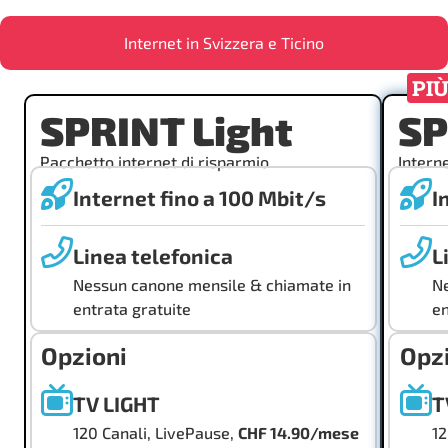
Internet in Svizzera e Ticino
PIÙ
SPRINT Light
SP
Pacchetto internet di risparmio
Intern
Internet fino a 100 Mbit/s
I
Linea telefonica
L
Nessun canone mensile & chiamate in
Ne
entrata gratuite
en
Opzioni
Opz
TV LIGHT
T
120 Canali, LivePause,
CHF 14.90/mese
12