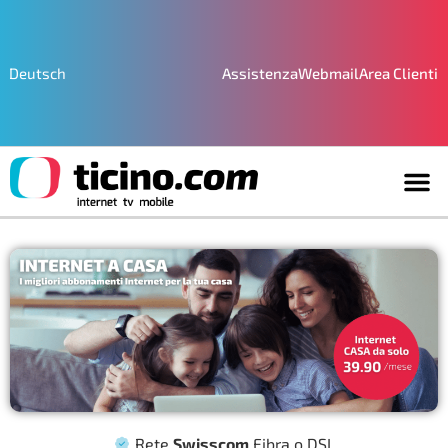
Assistenza
Webmail
Area Clienti
Deutsch
Rete
Swisscom
Fibra o DSL