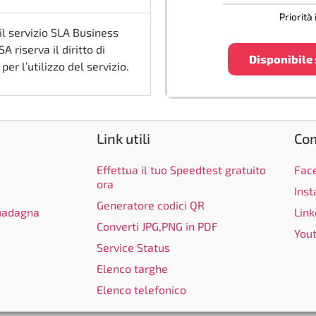
Priorità
il servizio SLA Business
 riserva il diritto di
Disponibile
er l’utilizzo del servizio.
Link utili
Co
Effettua il tuo Speedtest gratuito
Fac
ora
Ins
Generatore codici QR
guadagna
Link
Converti JPG,PNG in PDF
You
Service Status
Elenco targhe
Elenco telefonico