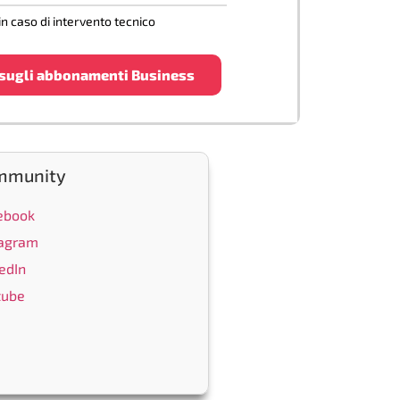
 in caso di intervento tecnico
 sugli abbonamenti Business
mmunity
ebook
tagram
edIn
tube