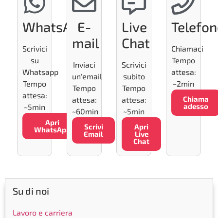
WhatsApp
E-
Live
Telefo
mail
Chat
Scrivici
Chiamaci
su
Tempo
Inviaci
Scrivici
Whatsapp
attesa:
un'email
subito
Tempo
~2min
Tempo
Tempo
attesa:
Chiama
attesa:
attesa:
adesso
~5min
~60min
~5min
Apri
Scrivi
Apri
WhatsApp
Email
Live
Chat
Su di noi
Lavoro e carriera