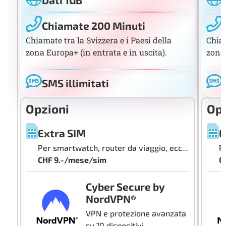
Chiamate 200 Minuti
Chiamate tra la Svizzera e i Paesi della
Chiam
zona Europa+ (in entrata e in uscita).
zona 
SMS illimitati
Opzioni
Opz
Extra SIM
E
Per smartwatch, router da viaggio, ecc...
P
CHF 9.-/mese/sim
C
Cyber Secure by
NordVPN®
VPN e protezione avanzata
su 10 dispositivi