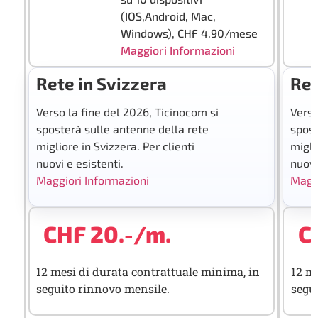
(IOS,Android, Mac,
Windows), CHF 4.90/mese
Maggiori Informazioni
Rete in Svizzera
Ret
Verso la fine del 2026, Ticinocom si
Verso
sposterà sulle antenne della rete
spost
migliore in Svizzera. Per clienti
migli
nuovi e esistenti.
nuovi
Maggiori Informazioni
Maggi
CHF 20.-/m.
C
12 mesi di durata contrattuale minima, in
12 m
seguito rinnovo mensile.
segu