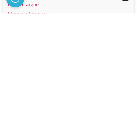
Elenco targhe
Elenco telefonico
Community
Facebook
Instagram
LinkedIn
Youtube
Certificazioni
Copyright © Ticinocom SA