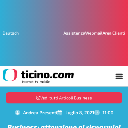
Assistenza
Webmail
Area Clienti
Deutsch
Vedi tutti Articoli Business
Andrea Presenti
Luglio 8, 2021
11:00
Business: attenzione al risparmio!