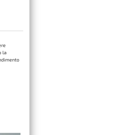
ere
o la
ondimento