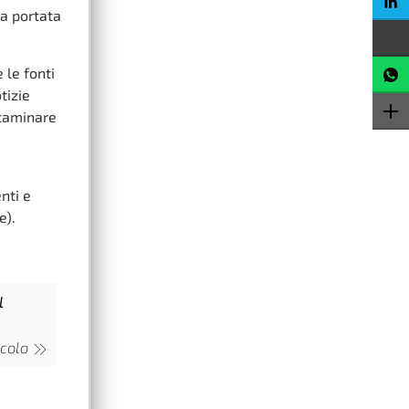
a portata
 le fonti
tizie
ntaminare
nti e
e).
l
icolo