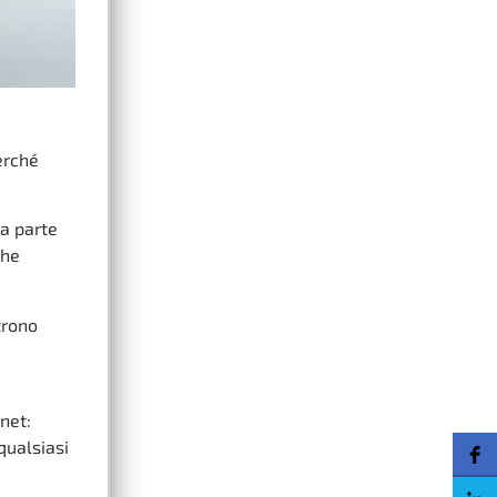
erché
na parte
che
trono
net:
qualsiasi