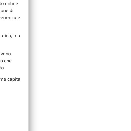
to online
ione di
perienza e
ratica, ma
evono
lo che
to.
come capita