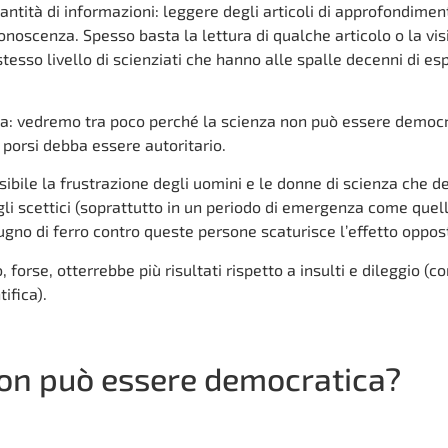
antità di informazioni: leggere degli articoli di approfondimen
conoscenza. Spesso basta la lettura di qualche articolo o la vis
 stesso livello di scienziati che hanno alle spalle decenni di es
nza: vedremo tra poco perché la scienza non può essere democ
 porsi debba essere autoritario.
bile la frustrazione degli uomini e le donne di scienza che d
li scettici (soprattutto in un periodo di emergenza come quel
pugno di ferro contro queste persone scaturisce l’effetto oppos
 forse, otterrebbe più risultati rispetto a insulti e dileggio (
ifica).
non può essere democratica?