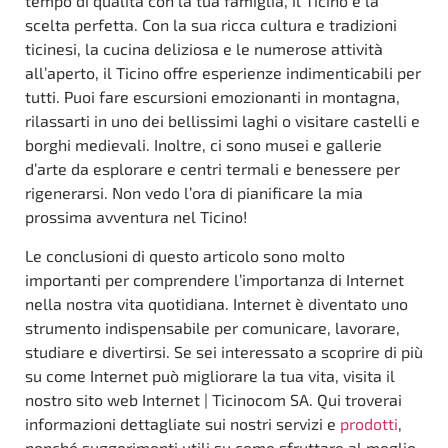
tempo di qualità con la tua famiglia, il Ticino è la
scelta perfetta. Con la sua ricca cultura e tradizioni
ticinesi, la cucina deliziosa e le numerose attività
all’aperto, il Ticino offre esperienze indimenticabili per
tutti. Puoi fare escursioni emozionanti in montagna,
rilassarti in uno dei bellissimi laghi o visitare castelli e
borghi medievali. Inoltre, ci sono musei e gallerie
d’arte da esplorare e centri termali e benessere per
rigenerarsi. Non vedo l’ora di pianificare la mia
prossima avventura nel Ticino!
Le conclusioni di questo articolo sono molto
importanti per comprendere l’importanza di Internet
nella nostra vita quotidiana. Internet è diventato uno
strumento indispensabile per comunicare, lavorare,
studiare e divertirsi. Se sei interessato a scoprire di più
su come Internet può migliorare la tua vita, visita il
nostro sito web Internet | Ticinocom SA. Qui troverai
informazioni dettagliate sui nostri servizi e
prodotti
,
nonché suggerimenti utili su come sfruttare al meglio