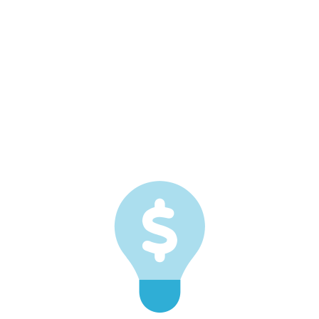
Faire Preise
Bei höchster Leistung, Sicherheit Ihrer Daten und
Wartung der gesamten Infrastruktur genießen unsere
Kunden eine ehrliche Preisgestaltung.