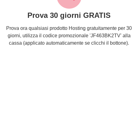
Prova 30 giorni GRATIS
Prova ora qualsiasi prodotto Hosting gratuitamente per 30
giorni, utilizza il codice promozionale 'JF463BK2TV' alla
cassa (applicato automaticamente se clicchi il bottone).
Bankensicherheit
Unsere Server befinden sich in einem Gebäude, das die
folgenden Zertifizierungen erfüllt: SOC 1 Typ II, SOC 2
Typ II, PCI-DSS, ISO 27001.