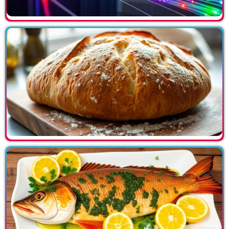
Empfehle uns
Datenschutz
Mediacenter
Schnellservice
Internet
Telefonia
Public WiFi
Google Workspace
Clienti Privati
Nützliche Links
Kennzeichenliste
Telefonbuch