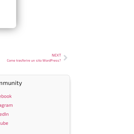
NEXT
Come trasferire un sito WordPress?
mmunity
ebook
tagram
edIn
tube