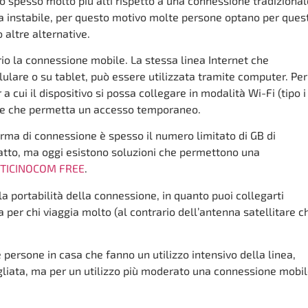
no spesso molto più alti rispetto a una connessione tradizional
ta instabile, per questo motivo molte persone optano per ques
 altre alternative.
rio la connessione mobile. La stessa linea Internet che
lulare o su tablet, può essere utilizzata tramite computer. Per
a cui il dispositivo si possa collegare in modalità Wi-Fi (tipo i
ile che permetta un accesso temporaneo.
orma di connessione è spesso il numero limitato di GB di
ratto, ma oggi esistono soluzioni che permettono una
TICINOCOM FREE
.
 portabilità della connessione, in quanto puoi collegarti
ma per chi viaggia molto (al contrario dell’antenna satellitare c
persone in casa che fanno un utilizzo intensivo della linea,
gliata, ma per un utilizzo più moderato una connessione mobi