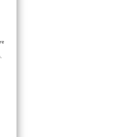
.
re
.