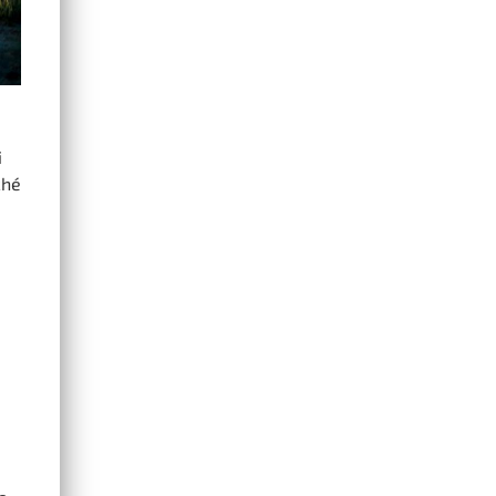
i
ché