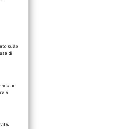
ato sulle
iesa di
reano un
re a
vita.