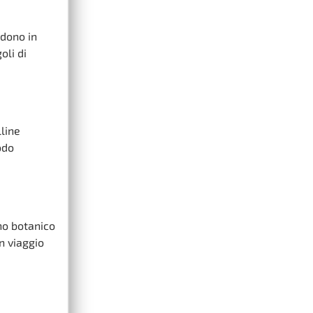
ndono in
oli di
lline
odo
no botanico
n viaggio