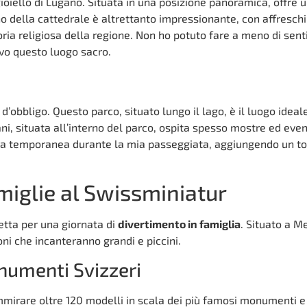
ioiello di Lugano. Situata in una posizione panoramica, offre u
rno della cattedrale è altrettanto impressionante, con affreschi
ria religiosa della regione. Non ho potuto fare a meno di sent
vo questo luogo sacro.
d’obbligo. Questo parco, situato lungo il lago, è il luogo ideal
iani, situata all’interno del parco, ospita spesso mostre ed event
tra temporanea durante la mia passeggiata, aggiungendo un to
miglie al Swissminiatur
etta per una giornata di
divertimento in famiglia
. Situato a Me
oni che incanteranno grandi e piccini.
onumenti Svizzeri
mirare oltre 120 modelli in scala dei più famosi monumenti e 