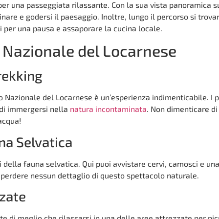
 per una passeggiata rilassante. Con la sua vista panoramica su
re e godersi il paesaggio. Inoltre, lungo il percorso si trova
i per una pausa e assaporare la cucina locale.
 Nazionale del Locarnese
rekking
 Nazionale del Locarnese è un’esperienza indimenticabile. I p
 di immergersi nella
natura incontaminata
. Non dimenticare di
acqua!
na Selvatica
i della fauna selvatica. Qui puoi avvistare cervi, camosci e una
n perdere nessun dettaglio di questo spettacolo naturale.
zzate
 di meglio che rilassarsi in una delle aree attrezzate per pic