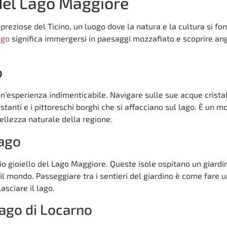
del Lago Maggiore
reziose del Ticino, un luogo dove la natura e la cultura si fo
ago
significa immergersi in paesaggi mozzafiato e scoprire ang
o
un’esperienza indimenticabile. Navigare sulle sue acque crista
anti e i pittoreschi borghi che si affacciano sul lago. È un m
ellezza naturale della regione.
sago
rio gioiello del Lago Maggiore. Queste isole ospitano un giardi
il mondo. Passeggiare tra i sentieri del giardino è come fare u
asciare il lago.
ago di Locarno