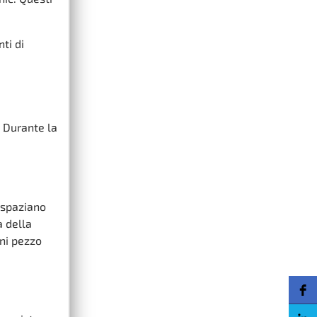
ti di
. Durante la
i spaziano
a della
gni pezzo