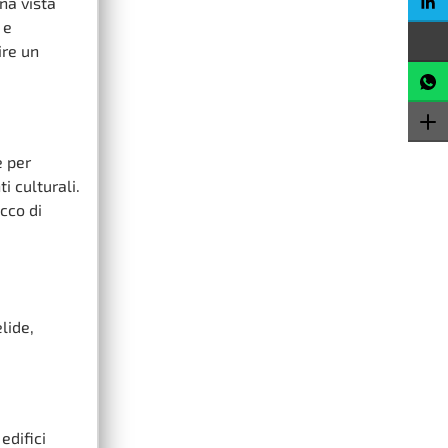
na vista
 e
ire un
e per
i culturali.
cco di
lide,
edifici