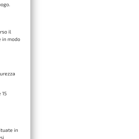
uogo.
rso il
e in modo
icurezza
e 15
Situate in
si