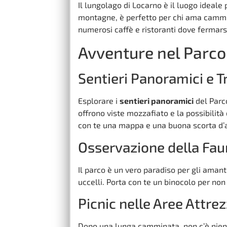
Il lungolago di Locarno è il luogo ideale
montagne, è perfetto per chi ama cammina
numerosi caffè e ristoranti dove fermars
Avventure nel Parco
Sentieri Panoramici e T
Esplorare i
sentieri panoramici
del Parco
offrono viste mozzafiato e la possibilità
con te una mappa e una buona scorta d’
Osservazione della Fau
Il parco è un vero paradiso per gli amant
uccelli. Porta con te un binocolo per no
Picnic nelle Aree Attre
Dopo una lunga camminata, non c’è niente