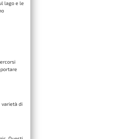
l lago e le
no
ercorsi
 portare
 varietà di
nic. Questi