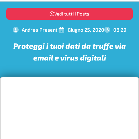
Vedi tutti i Posts
Andrea Presenti
Giugno 25, 2020
08:29
Proteggi i tuoi dati da truffe via
email e virus digitali