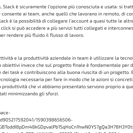
 Slack è sicuramente l’opzione più conosciuta e usata: si trat
consente ai team, anche quelli che lavorano in remoto, di con
lack è la possibilità di collegare l’account a quasi tutte le altr
 click si può accedere a più servizi tutti collegati e interconnes
er rendere più fluido il flusso di lavoro.
tività e la produttività aziendale in team è utilizzare la tecno
o obiettivi invece che sul progetto finale è fondamentale per d
dei task e contribuiscono alla buona riuscita di un progetto. E
cnologia necessaria per fare in modo che le azioni si concreti
 la produttività che vi abbiamo presentato servono proprio a qu
ati minimizzando gli sforzi.
pace-
ed905217592041/1590398656506-
GBToddI8pDm48kGDpvalPb1SqHoCn1hwN0Y57gQa3H78H3Y0t