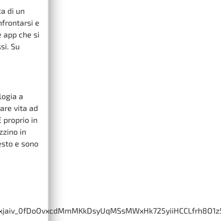
ta di un
frontarsi e
e app che si
si. Su
logia a
are vita ad
 proprio in
zzino in
esto e sono
xjaiv_0fDoOvxcdMmMKkDsyUqMSsMWxHk725yiiHCCLfrh8O1