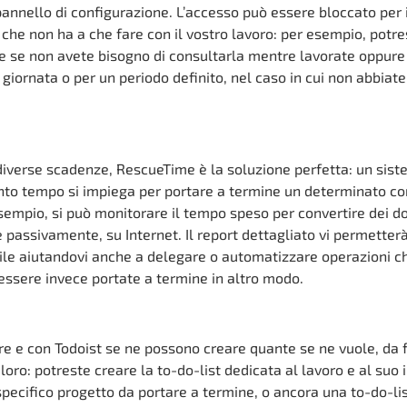
nnello di configurazione. L’accesso può essere bloccato per i
ò che non ha a che fare con il vostro lavoro: per esempio, potre
e se non avete bisogno di consultarla mentre lavorate oppure
 giornata o per un periodo definito, nel caso in cui non abbiate
diverse scadenze, RescueTime è la soluzione perfetta: un sist
o tempo si impiega per portare a termine un determinato co
empio, si può monitorare il tempo speso per convertire dei d
passivamente, su Internet. Il report dettagliato vi permetterà
bile aiutandovi anche a delegare o automatizzare operazioni c
ssere invece portate a termine in altro modo.
are e con Todoist se ne possono creare quante se ne vuole, da 
ro: potreste creare la to-do-list dedicata al lavoro e al suo 
specifico progetto da portare a termine, o ancora una to-do-li