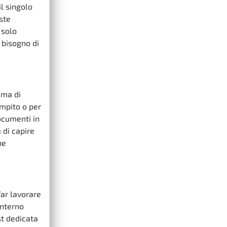
l singolo
ste
 solo
 bisogno di
ema di
mpito o per
ocumenti in
 di capire
he
far lavorare
interno
st dedicata