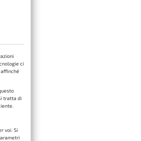
azioni
cnologie ci
 affinché
 questo
 tratta di
iente.
r voi. Si
parametri