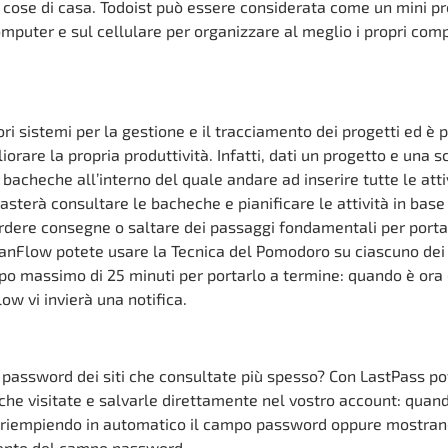
e cose di casa. Todoist può essere considerata come un mini pr
uter e sul cellulare per organizzare al meglio i propri compi
i sistemi per la gestione e il tracciamento dei progetti ed è p
iorare la propria produttività. Infatti, dati un progetto e una 
acheche all’interno del quale andare ad inserire tutte le atti
sterà consultare le bacheche e pianificare le attività in base
erdere consegne o saltare dei passaggi fondamentali per porta
anFlow potete usare la Tecnica del Pomodoro su ciascuno dei 
po massimo di 25 minuti per portarlo a termine: quando è ora 
ow vi invierà una notifica.
 password dei siti che consultate più spesso? Con LastPass po
che visitate e salvarle direttamente nel vostro account: quan
rà riempiendo in automatico il campo password oppure mostran
mento del campo password.