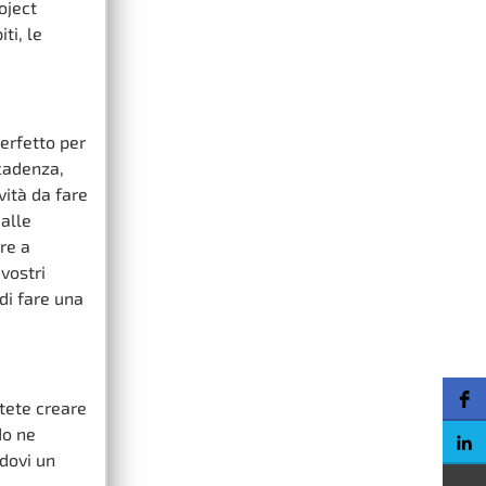
oject
ti, le
erfetto per
scadenza,
vità da fare
 alle
re a
vostri
di fare una
tete creare
do ne
dovi un