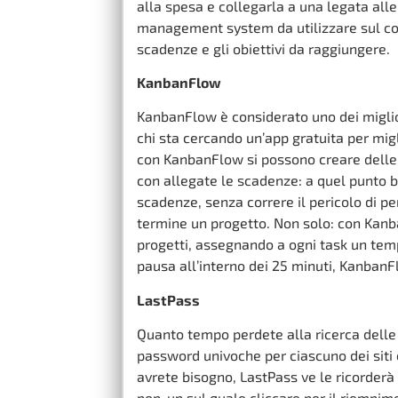
alla spesa e collegarla a una legata all
management system da utilizzare sul comp
scadenze e gli obiettivi da raggiungere.
KanbanFlow
KanbanFlow è considerato uno dei miglior
chi sta cercando un’app gratuita per migl
con KanbanFlow si possono creare delle b
con allegate le scadenze: a quel punto ba
scadenze, senza correre il pericolo di p
termine un progetto. Non solo: con Kanb
progetti, assegnando a ogni task un tem
pausa all’interno dei 25 minuti, KanbanFl
LastPass
Quanto tempo perdete alla ricerca delle
password univoche per ciascuno dei siti 
avrete bisogno, LastPass ve le ricorde
pop-up sul quale cliccare per il riempi