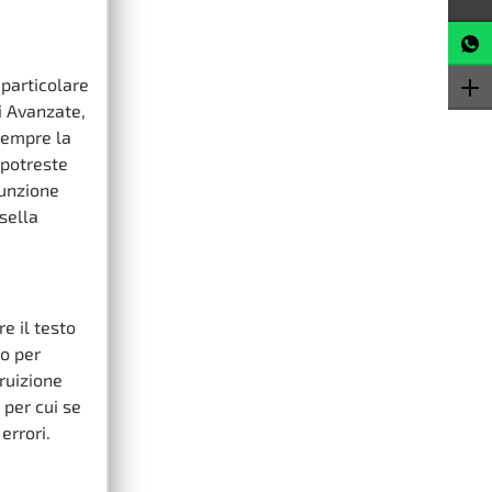
 particolare
ni Avanzate,
 sempre la
 potreste
funzione
asella
e il testo
to per
fruizione
 per cui se
errori.