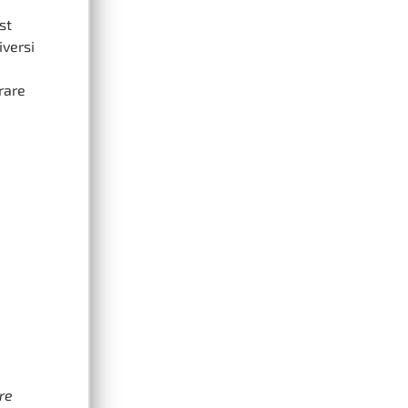
st
iversi
re