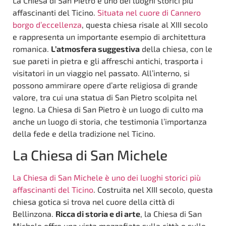
La Chiesa di San Pietro è uno dei luoghi storici più
affascinanti del Ticino.
Situata nel cuore di Cannero
borgo d’eccellenza
, questa chiesa risale al XIII secolo
e rappresenta un importante esempio di architettura
romanica.
L’atmosfera suggestiva
della chiesa, con le
sue pareti in pietra e gli affreschi antichi, trasporta i
visitatori in un viaggio nel passato. All’interno, si
possono ammirare opere d’arte religiosa di grande
valore, tra cui una statua di San Pietro scolpita nel
legno. La Chiesa di San Pietro è un luogo di culto ma
anche un luogo di storia, che testimonia l’importanza
della fede e della tradizione nel Ticino.
La Chiesa di San Michele
La Chiesa di San Michele è uno dei luoghi storici più
affascinanti del Ticino
. Costruita nel XIII secolo, questa
chiesa gotica si trova nel cuore della città di
Bellinzona.
Ricca di storia e di arte
, la Chiesa di San
Michele offre una vista mozzafiato sulla città e sulle