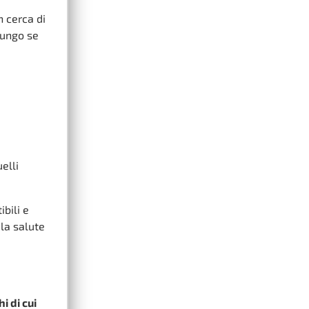
n cerca di
fungo se
elli
bili e
 la salute
i di cui