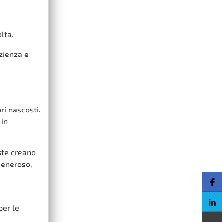
lta.
azienza e
ri nascosti.
 in
ste creano
 Generoso,
per le