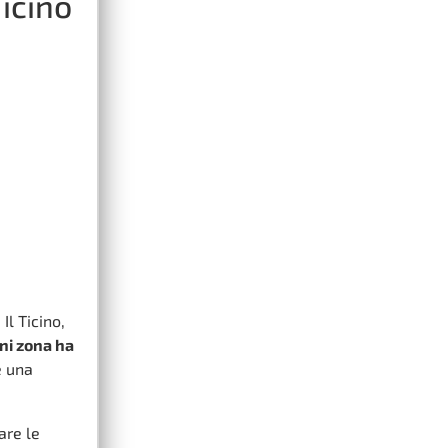
Ticino
Il Ticino,
ni zona ha
e una
are le