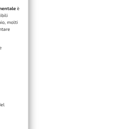
mentale
è
bili
io, molti
ntare
e
del