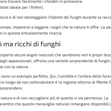
sono trovare facilmente i chiodini in primavera.
tat ideale per i finferli.
atura e di non danneggiare l’habitat dei funghi durante la racco
tempo, imparerai a leggere i segni che la natura ti offre. La p
ate in questa entusiasmante ricerca.
 ma ricchi di funghi
scoperto alcuni angoli nascosti che sembrano veri e propri teso
 dagli appassionati, offrono una varietà sorprendente di funghi,
ne con la natura.
e
sono un esempio perfetto. Qui, l’umidità e l’ombra delle fore
altro luogo da non sottovalutare è la regione attorno al Monte
 sorprendere.
 natura e di non raccogliere più di quanto vi sia permesso. La
arantire che queste meraviglie naturali rimangano disponibili 