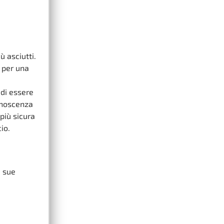
ù asciutti.
 per una
 di essere
conoscenza
più sicura
io.
e sue