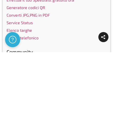
Generatore codici QR
Converti JPG,PNG in PDF
Service Status
Elenco targhe
Elenco telefonico
Assistenza
Community
Facebook
Instagram
LinkedIn
Youtube
Certificazioni