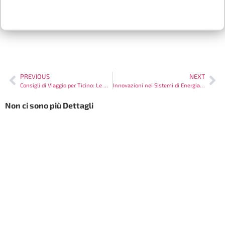
PREVIOUS
NEXT
Consigli di Viaggio per Ticino: Le Migliori Attrazioni da Non Perdere
Innovazioni nei Sistemi di Energia Rinnovabile in Ticino: Un Futuro Sostenibile
Non ci sono più Dettagli