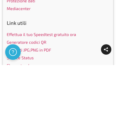
Protezione dati
Mediacenter
Link utili
Effettua il tuo Speedtest gratuito ora
Generatore codici QR
Converti JPG,PNG in PDF
Assistenza
Service Status
Elenco targhe
Elenco telefonico
Community
Facebook
Instagram
LinkedIn