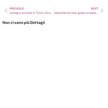
PREVIOUS
NEXT
Castagne arrostite in Ticino: dove trovarle e come prepararle
Salamella ticinese: guida completa alla salsiccia tipica
Non ci sono più Dettagli