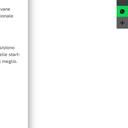
ovane
ionale.
Esistono
elle start-
l meglio.