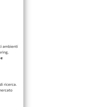
ti ambienti
ring,
 e
i ricerca.
 mercato