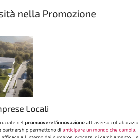
rsità nella Promozione
mprese Locali
cruciale nel
promuovere l’innovazione
attraverso collaborazio
te partnership permettono di
anticipare un mondo che cambia
,
 efficace all’interno dei numerosi processi di cambiamento. L