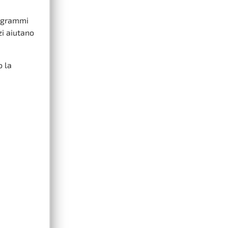
rogrammi
zi aiutano
o la