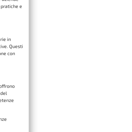
 pratiche e
rie in
tive. Questi
ione con
offrono
 del
petenze
enze