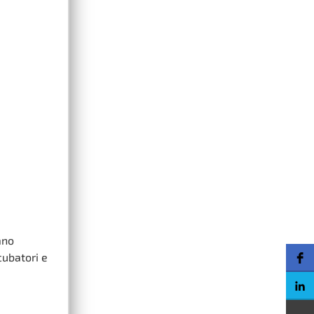
ano
cubatori e