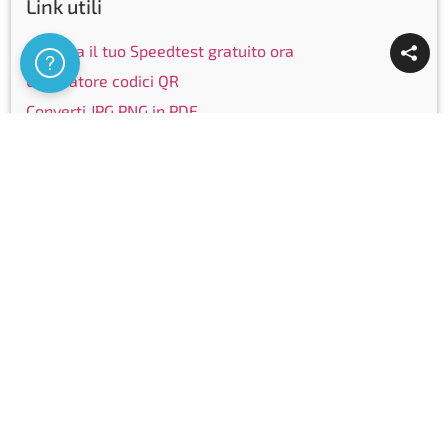
Link utili
Effettua il tuo Speedtest gratuito ora
Assistenza
Generatore codici QR
Converti JPG,PNG in PDF
Service Status
Elenco targhe
Elenco telefonico
Community
Facebook
Instagram
LinkedIn
Youtube