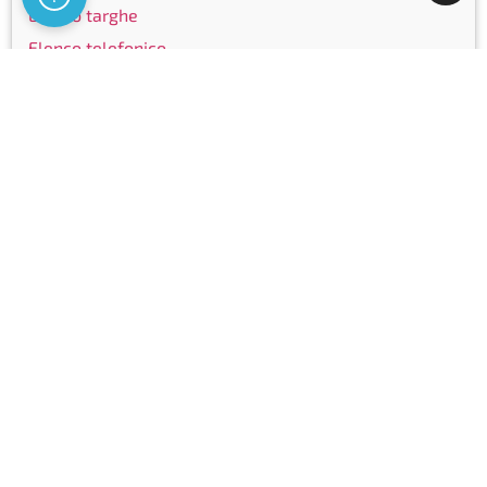
Elenco targhe
Elenco telefonico
Community
Facebook
Instagram
LinkedIn
Youtube
Certificazioni
Copyright © Ticinocom SA