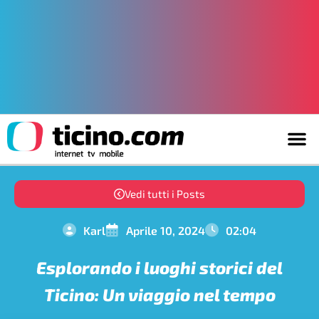
Vedi tutti i Posts
Karl
Aprile 10, 2024
02:04
Esplorando i luoghi storici del
Ticino: Un viaggio nel tempo