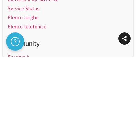
Service Status
Elenco targhe
Elenco telefonico
Assistenza
Community
Facebook
Instagram
LinkedIn
Youtube
Certificazioni