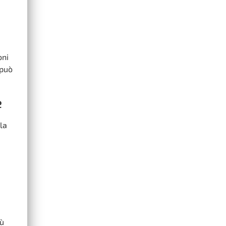
oni
può
e
la
iù