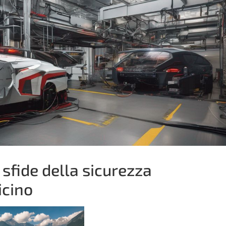
sfide della sicurezza
icino