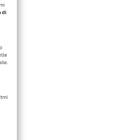
umi
 di
o
elle
ile.
itmi