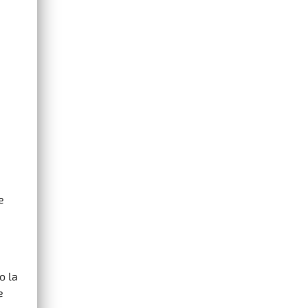
e
o la
e