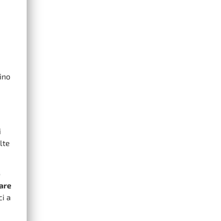
ino
i
lte
o
are
ci a