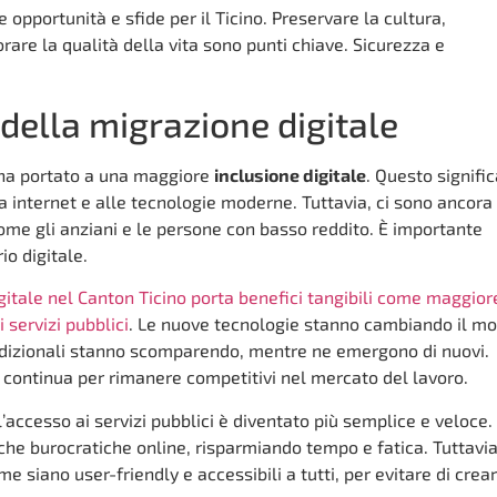
e opportunità e sfide per il Ticino. Preservare la cultura,
orare la qualità della vita sono punti chiave. Sicurezza e
della migrazione digitale
o ha portato a una maggiore
inclusione digitale
. Questo signifi
 internet e alle tecnologie moderne. Tuttavia, ci sono ancora
ome gli anziani e le persone con basso reddito. È importante
io digitale.
gitale nel Canton Ticino porta benefici tangibili come maggior
 servizi pubblici
. Le nuove tecnologie stanno cambiando il m
tradizionali stanno scomparendo, mentre ne emergono di nuovi.
continua per rimanere competitivi nel mercato del lavoro.
l’accesso ai servizi pubblici è diventato più semplice e veloce.
che burocratiche online, risparmiando tempo e fatica. Tuttavia
 siano user-friendly e accessibili a tutti, per evitare di crea