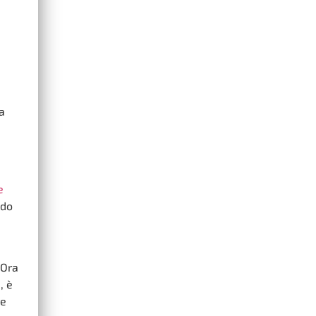
ca
e
odo
 Ora
, è
re