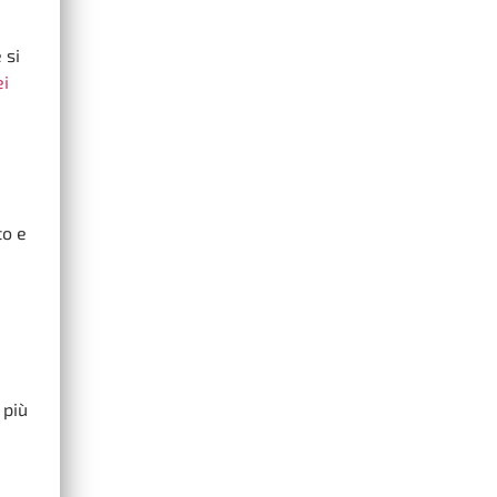
 si
ei
to e
 più