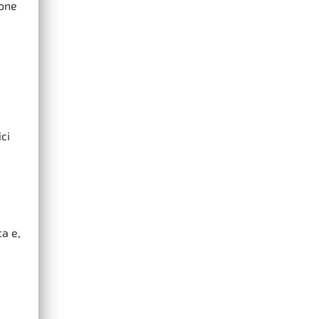
ione
ci
a e,