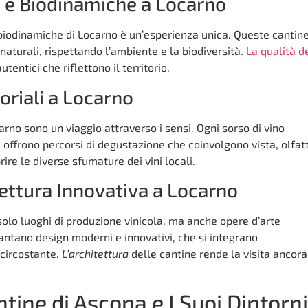
e e Biodinamiche a Locarno
 biodinamiche di Locarno è un’esperienza unica. Queste cantine
naturali, rispettando l’ambiente e la biodiversità.
La qualità d
entici che riflettono il territorio.
riali a Locarno
arno sono un viaggio attraverso i sensi. Ogni sorso di vino
e offrono percorsi di degustazione che coinvolgono vista, olfat
ire le diverse sfumature dei vini locali.
ettura Innovativa a Locarno
solo luoghi di produzione vinicola, ma anche opere d’arte
antano design moderni e innovativi, che si integrano
circostante.
L’architettura
delle cantine rende la visita ancora
tine di Ascona e I Suoi Dintorni