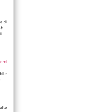
e di
 è
i
torni
bile
i i
olte