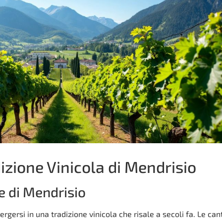
izione Vinicola di Mendrisio
e di Mendrisio
rgersi in una tradizione vinicola che risale a secoli fa. Le can