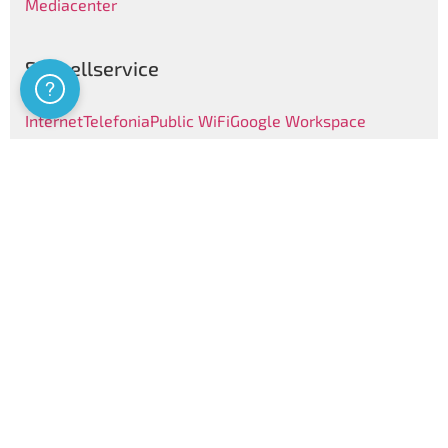
Mediacenter
Schnellservice
Assistenza
Internet
Telefonia
Public WiFi
Google Workspace
Clienti Privati
Nützliche Links
Kennzeichenliste
Telefonbuch
Newsletter