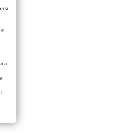
è
ersi
re
sica
Se
 i