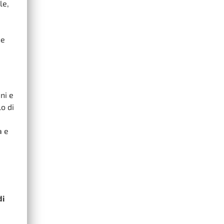
le,
he
ni e
o di
a e
di