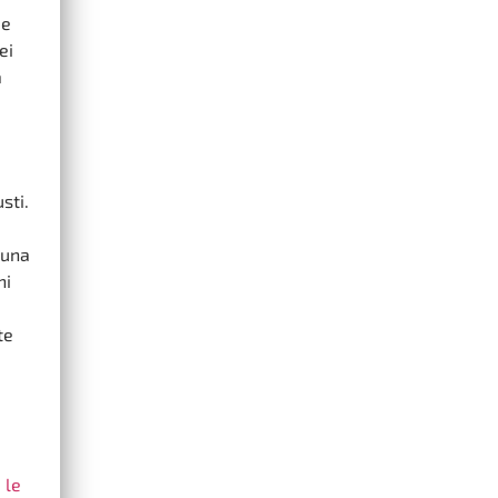
 e
ei
a
sti.
 una
ni
te
e
le