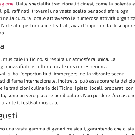
regione
. Dalle specialità tradizionali ticinesi, come la polenta e 
li più raffinati, troverai una vasta scelta per soddisfare ogni
ti nella cultura locale attraverso le numerose attività organiz
d’arte alle performance teatrali, avrai l’opportunità di scoprire
no.
ca
l musicale in Ticino, si respira un’atmosfera unica. La
i mozzafiato e cultura locale crea un’esperienza
val, si ha l’opportunità di immergersi nella vibrante scena
sti di fama internazionale. Inoltre, si può assaporare la delizi
 le tradizioni culinarie del Ticino. I piatti locali, preparati con
lità, sono un vero piacere per il palato. Non perdere l’occasione
 durante il festival musicale.
 gusti
frono una vasta gamma di generi musicali, garantendo che ci sia