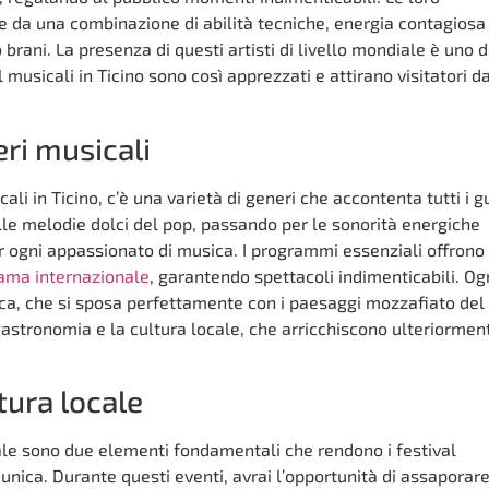
 da una combinazione di abilità tecniche, energia contagiosa
 brani. La presenza di questi artisti di livello mondiale è uno d
al musicali in Ticino sono così apprezzati e attirano visitatori d
eri musicali
ali in Ticino, c’è una varietà di generi che accontenta tutti i gu
alle melodie dolci del pop, passando per le sonorità energiche
er ogni appassionato di musica. I programmi essenziali offrono
 fama internazionale
, garantendo spettacoli indimenticabili. Og
ica, che si sposa perfettamente con i paesaggi mozzafiato del
gastronomia e la cultura locale, che arricchiscono ulteriormen
tura locale
ale sono due elementi fondamentali che rendono i festival
 unica. Durante questi eventi, avrai l’opportunità di assaporar