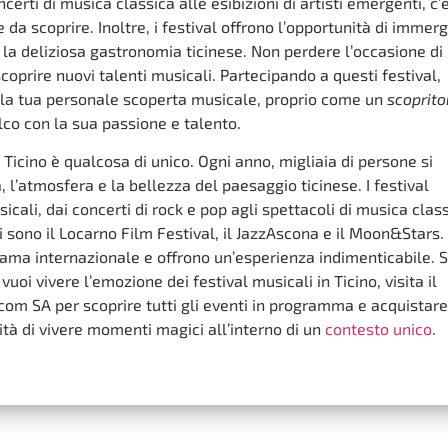
ncerti di musica classica alle esibizioni di artisti emergenti, c’
da scoprire. Inoltre, i festival offrono l’opportunità di immerg
e la deliziosa gastronomia ticinese. Non perdere l’occasione di
coprire nuovi talenti musicali. Partecipando a questi festival,
ella tua personale scoperta musicale, proprio come un
scoprito
lco con la sua passione e talento.
in Ticino è qualcosa di unico. Ogni anno, migliaia di persone si
 l’atmosfera e la bellezza del paesaggio ticinese. I festival
icali, dai concerti di rock e pop agli spettacoli di musica clas
 ci sono il Locarno Film Festival, il JazzAscona e il Moon&Stars.
i fama internazionale e offrono un’esperienza indimenticabile. 
uoi vivere l’emozione dei festival musicali in Ticino, visita il
ocom SA per scoprire tutti gli eventi in programma e acquistare
nità di vivere momenti magici all’interno di un
contesto unico
.