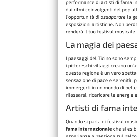
performance di artisti di fama in
dai ritmi coinvolgenti del pop al
l’opportunità di
assaporare
la ga
esposizioni artistiche. Non perd
renderà il tuo festival musicale 
La magia dei paesa
I paesaggi del Ticino sono sem
i pittoreschi villaggi creano un’
questa regione è un vero spettac
sensazione di pace e serenità, 
immergerti in un mondo di bellezz
rilassarsi, ricaricare le energie 
Artisti di fama in
Quando si parla di festival musi
fama internazionale
che si esib
esperienza e passione sul palco