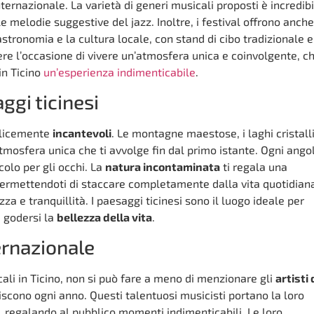
ternazionale. La varietà di generi musicali proposti è incredibi
le melodie suggestive del jazz. Inoltre, i festival offrono anche
stronomia e la cultura locale, con stand di cibo tradizionale e
ere l’occasione di vivere un’atmosfera unica e coinvolgente, c
in Ticino
un’esperienza indimenticabile
.
ggi ticinesi
plicemente
incantevoli
. Le montagne maestose, i laghi cristalli
atmosfera unica che ti avvolge fin dal primo istante. Ogni angol
olo per gli occhi. La
natura incontaminata
ti regala una
permettendoti di staccare completamente dalla vita quotidian
a e tranquillità. I paesaggi ticinesi sono il luogo ideale per
e godersi la
bellezza della vita
.
ternazionale
cali in Ticino, non si può fare a meno di menzionare gli
artisti 
iscono ogni anno. Questi talentuosi musicisti portano la loro
, regalando al pubblico momenti indimenticabili. Le loro