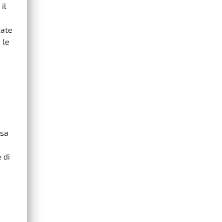
il
zate
 le
osa
 di