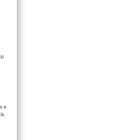
ti
o e
tà,