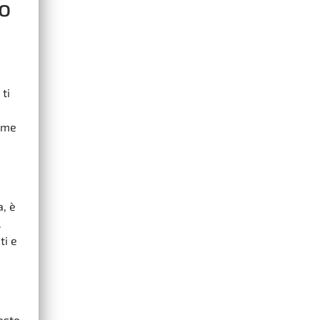
no
ti
come
a, è
.
ti e
esto