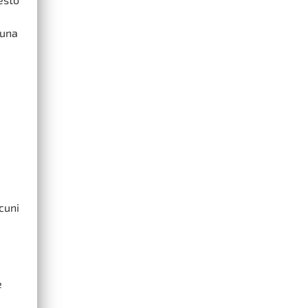
 una
lcuni
e