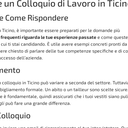
un Colloquio di Lavoro in Tici
e Come Rispondere
n Ticino, è importante essere preparati per le domande più
frequenti riguarda le tue esperienze passate
e come queste 
 cui ti stai candidando. È utile avere esempi concreti pronti da
ssere chiesto di parlare delle tue competenze specifiche e di 
uccesso dell’azienda.
amento
 colloquio in Ticino può variare a seconda del settore. Tuttavi
igliamento formale. Un abito o un tailleur sono scelte sicure
è fondamentale, quindi assicurati che i tuoi vestiti siano puli
gli
può fare una grande differenza.
Colloquio
 inviare una email di ringraziamento al tuo intervistatore. Qu