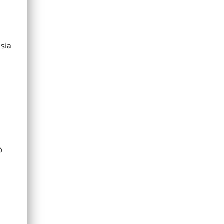
 sia
ò