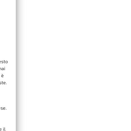
esto
hai
 è
ste.
ese.
 il