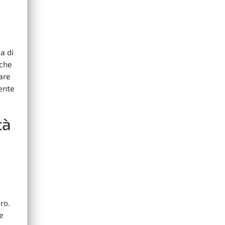
a di
 che
are
mente
tà
ro.
e