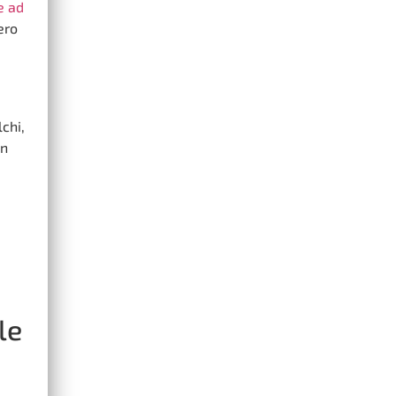
e ad
ero
lchi,
un
le