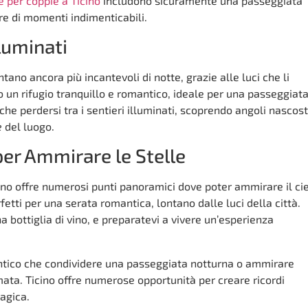
e per coppie a Ticino
includono sicuramente una passeggiata
re di momenti indimenticabili.
lluminati
ventano ancora più incantevoli di notte, grazie alle luci che li
o un rifugio tranquillo e romantico, ideale per una passeggiat
che perdersi tra i sentieri illuminati, scoprendo angoli nascost
e
del luogo.
er Ammirare le Stelle
cino offre numerosi punti panoramici dove poter ammirare il ci
etti per una serata romantica, lontano dalle luci della città.
a bottiglia di vino, e preparatevi a vivere un’esperienza
antico che condividere una passeggiata notturna o ammirare
mata. Ticino offre numerose opportunità per creare ricordi
agica.