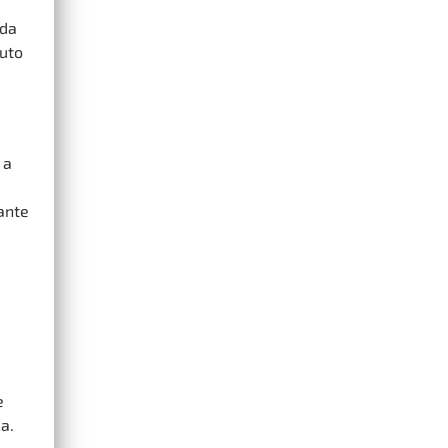
 da
tuto
 a
rante
e
a.