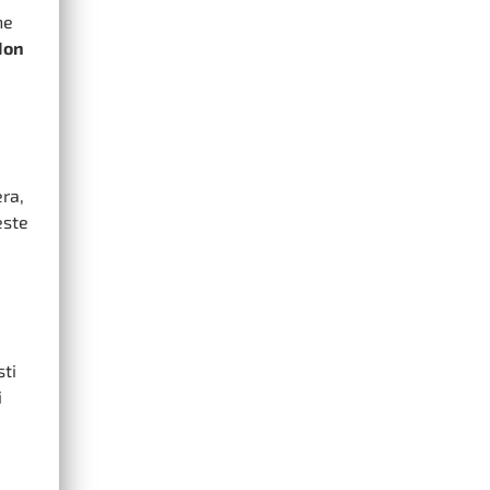
ne
Non
era,
este
sti
i