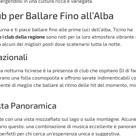
ergendosi in una cultura ricca e variegata.
b per Ballare Fino all’Alba
rna e ti piace ballare fino alle prime luci dell’alba, Ticino ha
 i club della regione
sono noti per la loro atmosfera vibrante 
 alcuni dei migliori posti dove scatenarsi tutta la notte.
azionali
na notturna ticinese è la presenza di club che ospitano DJ di f
tirano una folla cosmopolita e offrono serate indimenticabili c
niente di meglio che ballare al ritmo delle hit del momento, mi
sta Panoramica
tte con una vista mozzafiato sul lago o sulle montagne. Alcun
oprio questo: una combinazione di musica eccellente e panora
 perfetti per chi cerca un’esperienza unica e suggestiva.