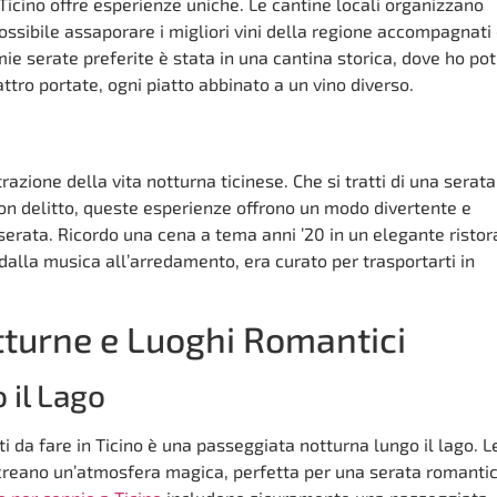
 Ticino offre esperienze uniche. Le cantine locali organizzano
ssibile assaporare i migliori vini della regione accompagnati
mie serate preferite è stata in una cantina storica, dove ho po
ttro portate, ogni piatto abbinato a un vino diverso.
azione della vita notturna ticinese. Che si tratti di una serata
n delitto, queste esperienze offrono un modo divertente e
serata. Ricordo una cena a tema anni ’20 in un elegante risto
 dalla musica all’arredamento, era curato per trasportarti in
turne e Luoghi Romantici
 il Lago
ti da fare in Ticino è una passeggiata notturna lungo il lago. L
a creano un’atmosfera magica, perfetta per una serata romantic