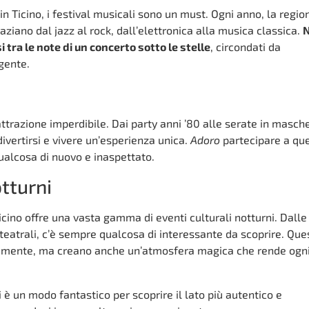
in Ticino, i festival musicali sono un must. Ogni anno, la regio
aziano dal jazz al rock, dall’elettronica alla musica classica.
i tra le note di un concerto sotto le stelle
, circondati da
gente.
ttrazione imperdibile. Dai party anni ’80 alle serate in masch
ivertirsi e vivere un’esperienza unica.
Adoro
partecipare a qu
alcosa di nuovo e inaspettato.
otturni
Ticino offre una vasta gamma di eventi culturali notturni. Dalle
eatrali, c’è sempre qualcosa di interessante da scoprire. Que
la mente, ma creano anche un’atmosfera magica che rende ogn
 è un modo fantastico per scoprire il lato più autentico e