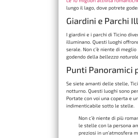
Le 10 migliori attività romantich
lungo il lago, dove potrete gode
Giardini e Parchi I
I giardini e i parchi di Ticino di
illuminano. Questi luoghi offron
serale. Non c’è niente di meglio 
godendo della
bellezza natural
Punti Panoramici p
Se siete amanti delle stelle, Ti
notturno. Questi luoghi sono perf
Portate con voi una coperta e un
indimenticabile sotto le stelle.
Non c’è niente di più rom
le stelle con la persona a
preziosi in un’atmosfera m