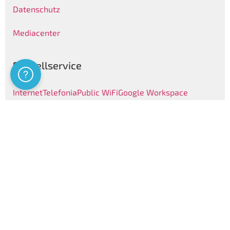
Datenschutz
Mediacenter
Schnellservice
Assistenza
Internet
Telefonia
Public WiFi
Google Workspace
Clienti Privati
Nützliche Links
Kennzeichenliste
Telefonbuch