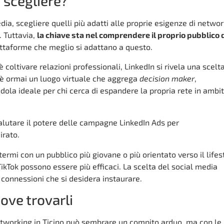
i scegliere?
dia, scegliere quelli più adatti alle proprie esigenze di netwo
 Tuttavia,
la chiave sta nel comprendere il proprio pubblico 
attaforme che meglio si adattano a questo.
è coltivare relazioni professionali, LinkedIn si rivela una scelt
 è ormai un luogo virtuale che aggrega
decision maker
,
dola ideale per chi cerca di espandere la propria rete in ambit
lutare il potere delle campagne LinkedIn Ads per
irato.
ermi con un pubblico più giovane o più orientato verso il lifes
kTok possono essere più efficaci. La scelta del social media
i connessioni che si desidera instaurare.
dove trovarli
 networking in Ticino può sembrare un compito arduo, ma con le