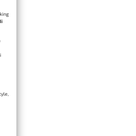
rking
di
a
i
tyle,