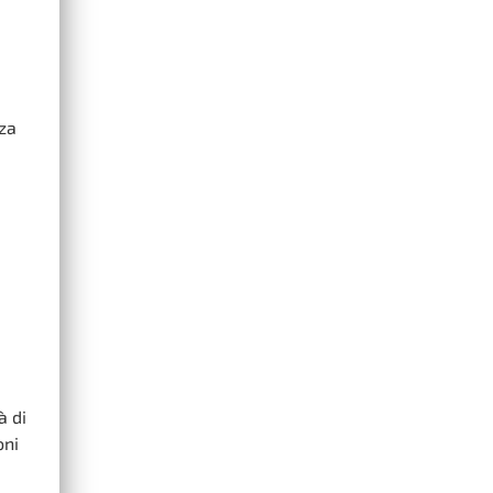
nza
à di
oni