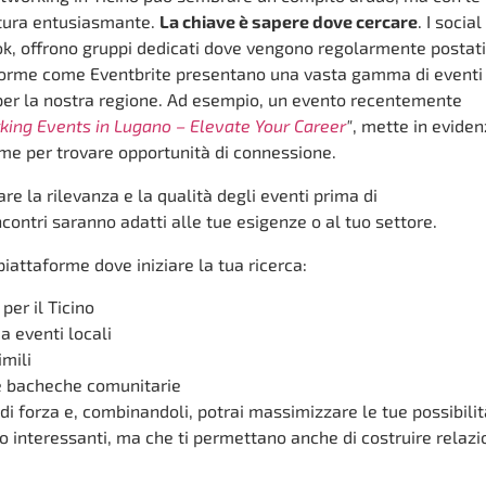
ntura entusiasmante.
La chiave è sapere dove cercare
. I social
k, offrono gruppi dedicati dove vengono regolarmente postati
ttaforme come Eventbrite presentano una vasta gamma di eventi
i per la nostra regione. Ad esempio, un evento recentemente
ing Events in Lugano – Elevate Your Career
"
, mette in evide
rme per trovare opportunità di connessione.
are la rilevanza e la qualità degli eventi prima di
incontri saranno adatti alle tue esigenze o al tuo settore.
piattaforme dove iniziare la tua ricerca:
 per il Ticino
 eventi locali
imili
 e bacheche comunitarie
di forza e, combinandoli, potrai massimizzare le tue possibilit
o interessanti, ma che ti permettano anche di costruire relazi