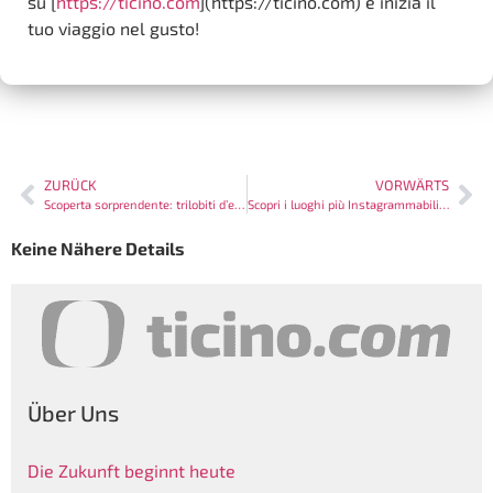
su [
https://ticino.com
](https://ticino.com) e inizia il
tuo viaggio nel gusto!
ZURÜCK
VORWÄRTS
Scoperta sorprendente: trilobiti d’epoca antica trovati in Ticino
Scopri i luoghi più Instagrammabili del Ticino
Keine Nähere Details
Über Uns
Die Zukunft beginnt heute