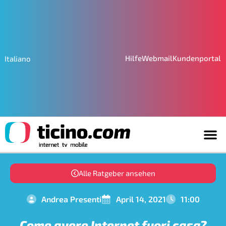
Hilfe
Webmail
Kundenportal
Italiano
Alle Ratgeber ansehen
Andrea Presenti
April 14, 2021
11:00
Come avere Internet fuori casa?