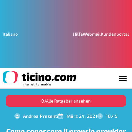
Hilfe
Webmail
Kundenportal
Italiano
Alle Ratgeber ansehen
Andrea Presenti
März 24, 2021
10:45
Come conoscere il proprio provider