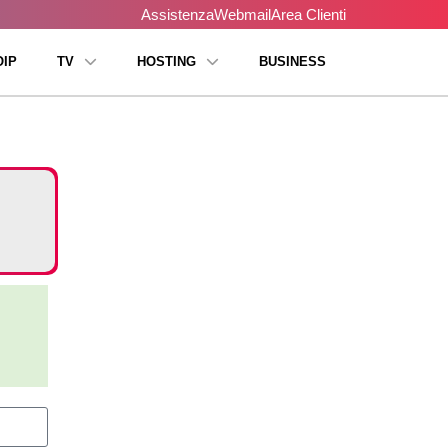
Assistenza
Webmail
Area Clienti
OIP
TV
HOSTING
BUSINESS