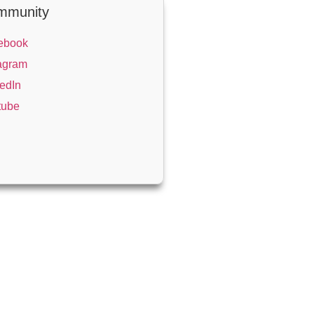
mmunity
ebook
agram
edIn
tube