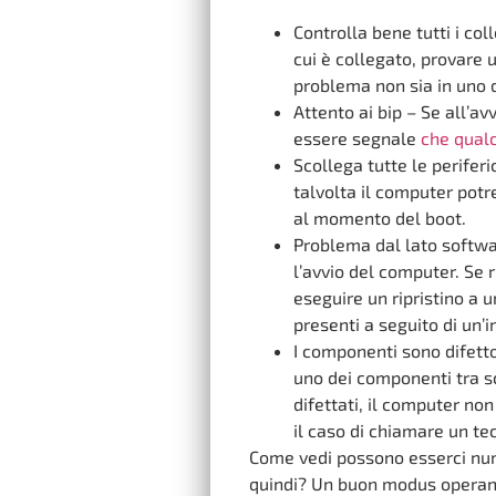
Controlla bene tutti i co
cui è collegato, provare 
problema non sia in uno d
Attento ai bip – Se all’av
essere segnale
che qual
Scollega tutte le periferi
talvolta il computer potr
al momento del boot.
Problema dal lato softwa
l’avvio del computer. Se 
eseguire un ripristino a 
presenti a seguito di un’i
I componenti sono difetto
uno dei componenti tra 
difettati, il computer non 
il caso di chiamare un te
Come vedi possono esserci num
quindi? Un buon modus operandi