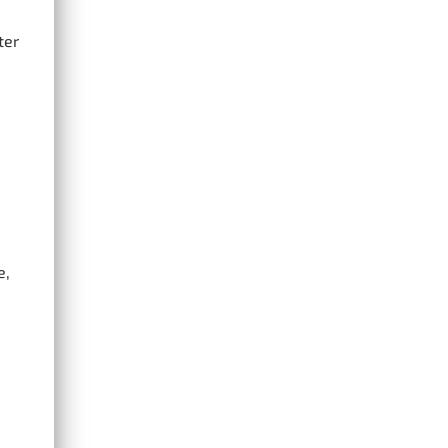
ter
e,