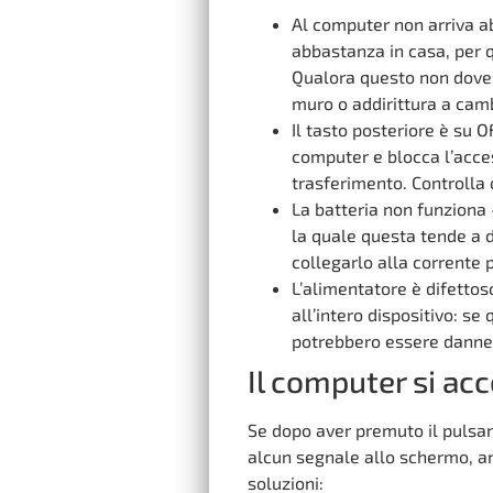
Al computer non arriva a
abbastanza in casa, per q
Qualora questo non doves
muro o addirittura a camb
Il tasto posteriore è su O
computer e blocca l’acces
trasferimento. Controlla c
La batteria non funziona 
la quale questa tende a 
collegarlo alla corrente
L’alimentatore è difettos
all’intero dispositivo: se
potrebbero essere danneg
Il computer si ac
Se dopo aver premuto il pulsan
alcun segnale allo schermo, an
soluzioni: