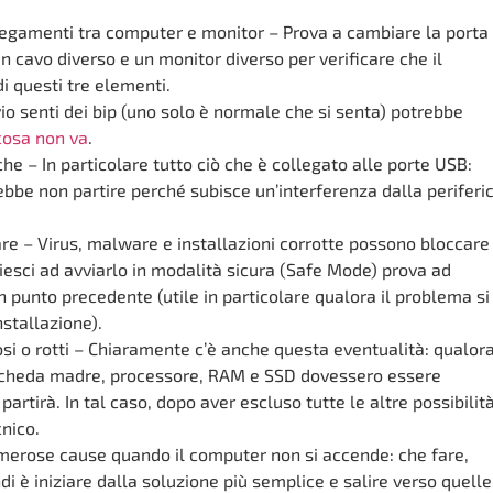
llegamenti tra computer e monitor – Prova a cambiare la porta 
un cavo diverso e un monitor diverso per verificare che il
i questi tre elementi.
vio senti dei bip (uno solo è normale che si senta) potrebbe
cosa non va
.
che – In particolare tutto ciò che è collegato alle porte USB:
ebbe non partire perché subisce un’interferenza dalla periferi
re – Virus, malware e installazioni corrotte possono bloccare
riesci ad avviarlo in modalità sicura (Safe Mode) prova ad
un punto precedente (utile in particolare qualora il problema si
nstallazione).
si o rotti – Chiaramente c’è anche questa eventualità: qualor
scheda madre, processore, RAM e SSD dovessero essere
partirà. In tal caso, dopo aver escluso tutte le altre possibilità
cnico.
erose cause quando il computer non si accende: che fare,
 è iniziare dalla soluzione più semplice e salire verso quelle