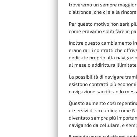
troveremo un sempre maggior in
d’altronde, che ci sia la rinco
Per questo motivo non sarà più
come eravamo soliti fare in pa
Inoltre questo cambiamento in
erano rari i contratti che offr
dedicate proprio alla navigazi
al mese o addirittura illimitate
La possibilità di navigare tram
esistono contratti più economi
navigazione sacrificando mess
Questo aumento così repentino d
di servizi di streaming come N
diventato sempre più important
navigando da cellulare, è sempr
Il mondo verso cui stiamo anda