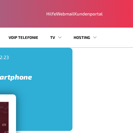
Hilfe
Webmail
Kundenportal
VOIP TELEFONIE
TV
HOSTING
12:23
martphone