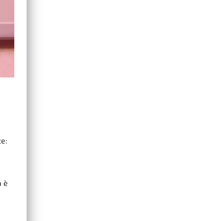
te:
a è