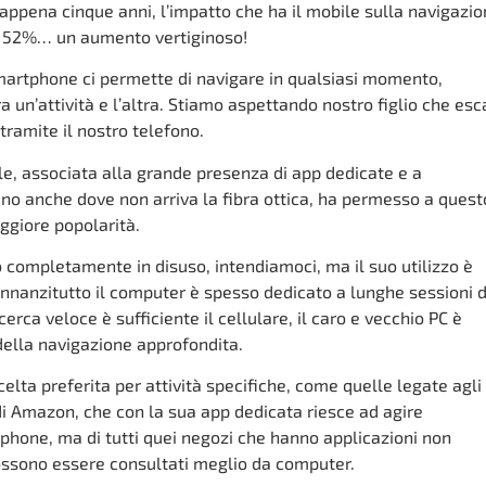
n appena cinque anni, l’impatto che ha il mobile sulla navigazi
l 52%… un aumento vertiginoso!
 smartphone ci permette di navigare in qualsiasi momento,
a un’attività e l’altra. Stiamo aspettando nostro figlio che esc
ramite il nostro telefono.
bile, associata alla grande presenza di app dedicate e a
ano anche dove non arriva la fibra ottica, ha permesso a quest
ggiore popolarità.
 completamente in disuso, intendiamoci, ma il suo utilizzo è
Innanzitutto il computer è spesso dedicato a lunghe sessioni d
erca veloce è sufficiente il cellulare, il caro e vecchio PC è
 della navigazione approfondita.
celta preferita per attività specifiche, come quelle legate agli
di Amazon, che con la sua app dedicata riesce ad agire
phone, ma di tutti quei negozi che hanno applicazioni non
ossono essere consultati meglio da computer.