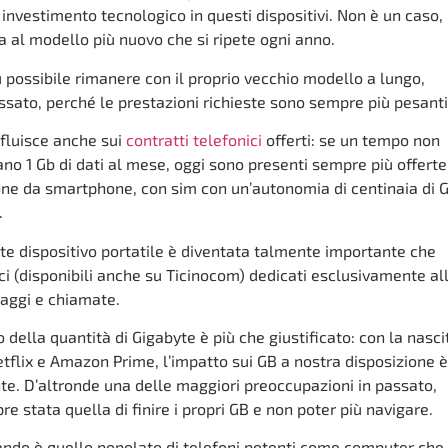
vestimento tecnologico in questi dispositivi. Non è un caso,
rsa al modello più nuovo che si ripete ogni anno.
 possibile rimanere con il proprio vecchio modello a lungo,
ssato, perché le prestazioni richieste sono sempre più pesanti
fluisce anche sui
contratti telefonici
offerti: se un tempo non
ivano 1 Gb di dati al mese, oggi sono presenti sempre più offerte
one da smartphone, con sim con un’autonomia di centinaia di 
.
ite dispositivo portatile è diventata talmente importante che
ci (disponibili anche su Ticinocom) dedicati esclusivamente al
aggi e chiamate.
ella quantità di Gigabyte è più che giustificato: con la nasci
etflix e Amazon Prime, l’impatto sui GB a nostra disposizione è
e. D’altronde una delle maggiori preoccupazioni in passato,
e stata quella di finire i propri GB e non poter più navigare.
ndo è quello popolato di telefoni potenti come computer che 