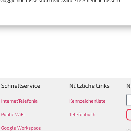
viaggio non fosse stato realizzato e le Americhe fossero
Schnellservice
Nützliche Links
N
Internet
Telefonia
Kennzeichenliste
Public WiFi
Telefonbuch
Google Workspace
Pr