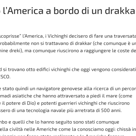
 l’America a bordo di un drakka
oprisse” l’America, i Vichinghi decisero di fare una traversat
 Probabilmente non si trattavano di drakkar (che comunque è u
rmine dreki), ma comunque riuscirono a raggiungere le coste de
 si trovano otto edifici vichinghi che oggi vengono considerati
ESCO.
è stato quindi un navigatore genovese alla ricerca di un perco
omadi asiatiche che hanno attraversato a piedi il mare (come
il potere di Dio) e potenti guerrieri vichinghi che riuscirono
ero di una tecnologia navale più arretrata di 500 anni.
mbo e quelli che lo hanno seguito sono stati comunque
ella civiltà nelle Americhe come la conosciamo oggi: chissà in