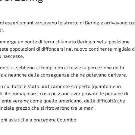
rimi esseri umani varcavano lo stretto di Bering e arrivavano co
i.
i, emerge un ponte di terra chiamato Beringia nella posizione
ste popolazioni di diffondersi nel nuovo continente migliaia d
o nascesse.
America, sebbene ai tempi non ci fosse la percezione della
te e neanche delle conseguenze che ne potevano derivare.
in cui tutto è stato praticamente scoperto (quantomeno
fficile immaginarsi cosa possano aver provato le persone di
tinente vergine come quello americano, delle difficoltà che
nziale grezzo che si ritrovarono tra le mani.
ioni asiatiche a precedere Colombo.