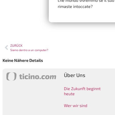
che mondo vivremmo se il suo 
rimaste intoccate?
ZURÜCK
Siamo dentro a un computer?
Keine Nähere Details
Über Uns
Die Zukunft beginnt
heute
Wer wir sind