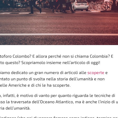
stoforo Colombo? E allora perché non si chiama Colombia? E
utto questo? Scopriamolo insieme nell’articolo di oggi!
biamo dedicato un gran numero di articoli alle
scoperte
e
tato un punto di svolta nella storia dell’umanità e non
elle Americhe e di chi le ha scoperte.
, infatti, è motivo di vanto per quanto riguarda le tecniche di
 la traversata dell’Oceano Atlantico, ma è anche l’inizio di 
ria dell’umanità.
i indigene (che poi divennero famose come indiane, termine no