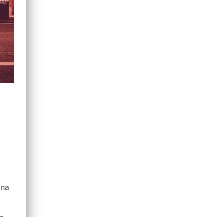
una
n