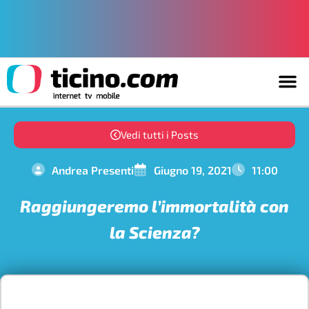
Vedi tutti i Posts
Andrea Presenti
Giugno 19, 2021
11:00
Raggiungeremo l’immortalità con
la Scienza?