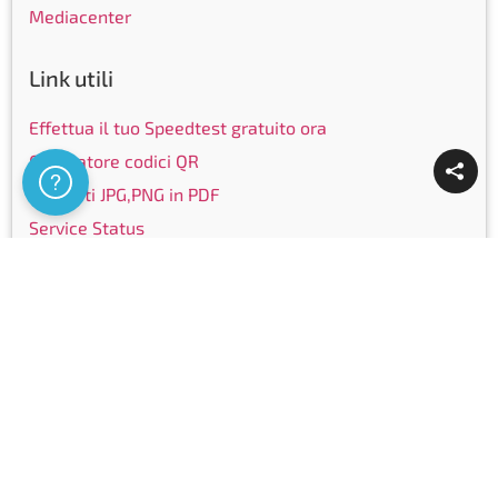
Mediacenter
Link utili
Effettua il tuo Speedtest gratuito ora
Generatore codici QR
Assistenza
Converti JPG,PNG in PDF
Service Status
Elenco targhe
Elenco telefonico
Community
Facebook
Instagram
LinkedIn