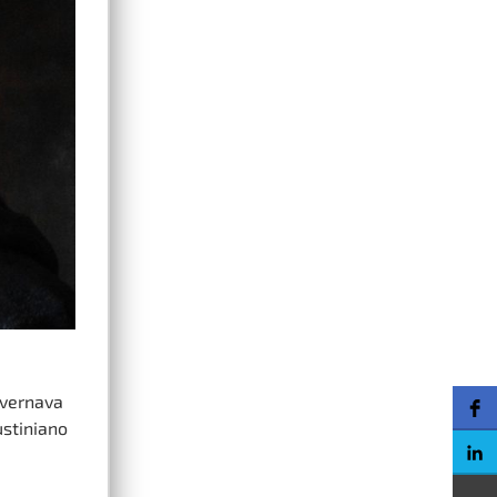
overnava
ustiniano