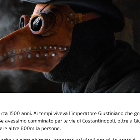
irca 1500 anni. Ai tempi viveva l’imperatore Giustiniano che g
Se avessimo camminato per le vie di Costantinopoli, oltre a Gi
cere altre 800mila persone.
he un altro abitante, nascosto nei vicoli oscuri: la peste di