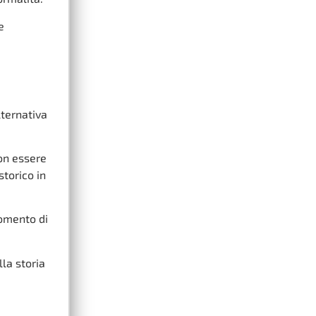
e
lternativa
on essere
storico in
momento di
la storia