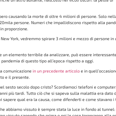
pero causando la morte di oltre 4 milioni di persone. Solo nell
 320mila persone. Numeri che impallidiscono rispetto alla pan
in proporzione.
di New York, vedremmo spirare 3 milioni e mezzo di persone in 
e un elemento terribile da analizzare, può essere interessant
a pandemia di questo tipo all’epoca rispetto a oggi.
la comunicazione
in un precedente articolo
e in quell’occasion
to e il presente.
el sesto secolo dopo cristo? Scordiamoci telefoni e computer
anni più tardi. Tutto ciò che si sapeva sulla malattia era dato 
vi sapere qual era la causa, come difenderti e come stavano i t
e abbiamo vissuto è sempre stata la luce in fondo al tunnel:
amo vissuto sapendo che prima o poi le cose torneranno alla n