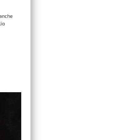
 anche
lio