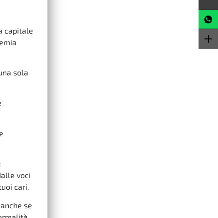
a capitale
demia
una sola
e
e
:
dalle voci
uoi cari.
 anche se
ormalità.