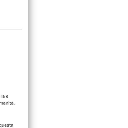
era e
umanità.
 questa