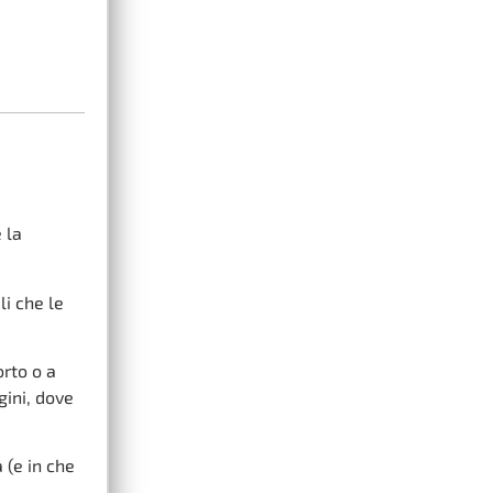
 la
li che le
rto o a
gini, dove
 (e in che