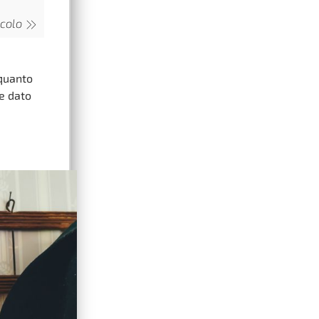
icolo
 quanto
e dato