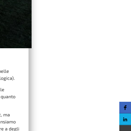
nelle
logica).
lle
i quanto
t, ma
pensiamo
re a degli