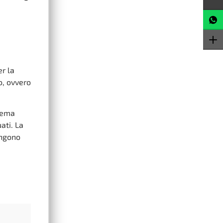
er la
o, ovvero
blema
ati. La
engono